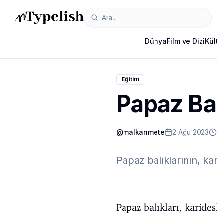
Dünya
Film ve Dizi
Kül
Eğitim
Papaz Bal
@
malkanmete
2 Ağu 2023
Papaz balıklarının, k
Papaz balıkları, karide