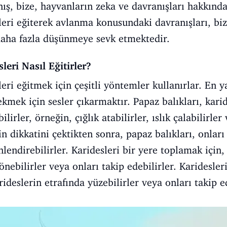
nış, bize, hayvanların zeka ve davranışları hakkında
sleri eğiterek avlanma konusundaki davranışları, biz
daha fazla düşünmeye sevk etmektedir.
leri Nasıl Eğitirler?
leri eğitmek için çeşitli yöntemler kullanırlar. En 
ekmek için sesler çıkarmaktır. Papaz balıkları, kar
bilirler, örneğin, çığlık atabilirler, ıslık çalabilirle
rin dikkatini çektikten sonra, papaz balıkları, onları
lendirebilirler. Karidesleri bir yere toplamak için,
önebilirler veya onları takip edebilirler. Karidesle
rideslerin etrafında yüzebilirler veya onları takip ed