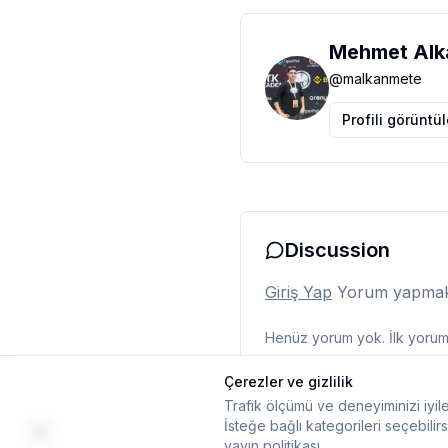
Mehmet Alk
@
malkanmete
Profili görüntü
Discussion
Giriş Yap
Yorum yapmak i
Henüz yorum yok. İlk yorumu
Çerezler ve gizlilik
Trafik ölçümü ve deneyiminizi iyile
İsteğe bağlı kategorileri seçebilirs
yayın politikası