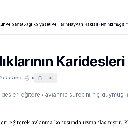
tür ve Sanat
Sağlık
Siyaset ve Tarih
Hayvan Hakları
Feminizm
Eğiti
ıklarının Karidesleri
2 dk okuma
0
aridesleri eğiterek avlanma sürecini hiç duymu
sleri eğiterek avlanma konusunda uzmanlaşmıştır. Ka