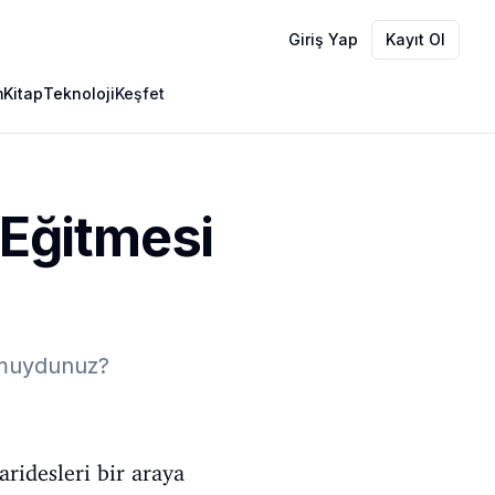
Giriş Yap
Kayıt Ol
m
Kitap
Teknoloji
Keşfet
 Eğitmesi
ş muydunuz?
ridesleri bir araya