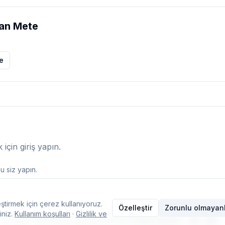
an Mete
le
çin giriş yapın.
 siz yapın.
ştirmek için çerez kullanıyoruz.
Özelleştir
Zorunlu olmayanl
iniz.
Kullanım koşulları
·
Gizlilik ve
© 2026 Typelish
·
Ana Sayfa
·
Ekip
·
İletişim
·
Çerez ayarları
·
TR
EN
Dil