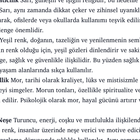
tıcılık
Sarı, güneşin ve ışığın rengidir, bu nedenle 
 Sarı, aynı zamanda dikkat çeker ve zihinsel uyanıklığ
rak, ofislerde veya okullarda kullanımı teşvik edilir
denge önemlidir.
Yeşil renk, doğanın, tazeliğin ve yenilenmenin se
 renk olduğu için, yeşil gözleri dinlendirir ve sakinl
e, sağlık ve güvenlikle ilişkilidir. Bu yüzden sağlı
yaşam alanlarında sıkça kullanılır.
llik
Mor, tarihi olarak kraliyet, lüks ve mistisizmle 
yi simgeler. Morun tonları, özellikle spiritualite v
h edilir. Psikolojik olarak mor, hayal gücünü artırır
Neşe
Turuncu, enerji, coşku ve mutlulukla ilişkilendi
enk, insanlar üzerinde neşe verici ve motive edici b