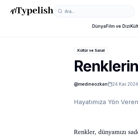
Dünya
Film ve Dizi
Kül
Kültür ve Sanat
Renkleri
@
medineozkan
24 Kas 2024
Hayatımıza Yön Veren 
Renkler, dünyamızı sadec