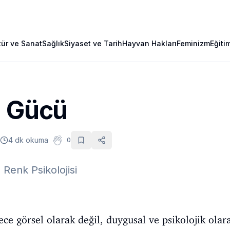
tür ve Sanat
Sağlık
Siyaset ve Tarih
Hayvan Hakları
Feminizm
Eğiti
n Gücü
4 dk okuma
0
Renk Psikolojisi
e görsel olarak değil, duygusal ve psikolojik olara