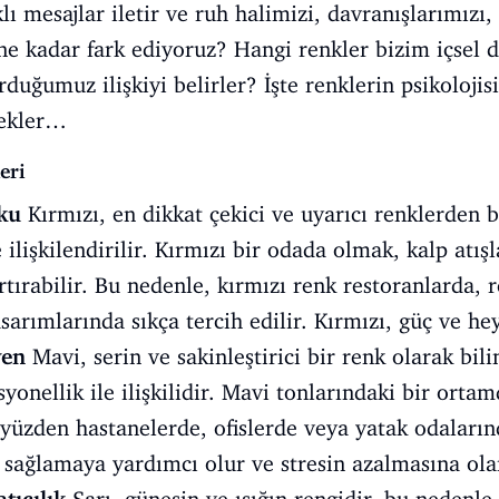
lı mesajlar iletir ve ruh halimizi, davranışlarımızı,
ne kadar fark ediyoruz? Hangi renkler bizim içsel 
duğumuz ilişkiyi belirler? İşte renklerin psikolojis
çekler…
eri
tku
Kırmızı, en dikkat çekici ve uyarıcı renklerden 
 ilişkilendirilir. Kırmızı bir odada olmak, kalp atışl
artırabilir. Bu nedenle, kırmızı renk restoranlarda,
arımlarında sıkça tercih edilir. Kırmızı, güç ve he
ven
Mavi, serin ve sakinleştirici bir renk olarak bi
yonellik ile ilişkilidir. Mavi tonlarındaki bir orta
 yüzden hastanelerde, ofislerde veya yatak odalarınd
sağlamaya yardımcı olur ve stresin azalmasına ola