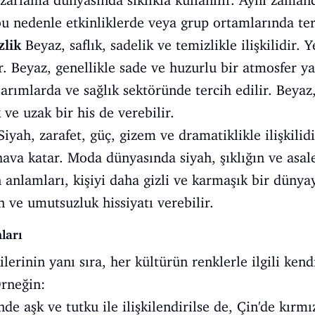
zarlama dünyasında sıklıkla kullanılır. Aynı zaman
bu nedenle etkinliklerde veya grup ortamlarında terc
zlik
Beyaz, saflık, sadelik ve temizlikle ilişkilidir. 
ır. Beyaz, genellikle sade ve huzurlu bir atmosfer y
sarımlarda ve sağlık sektöründe tercih edilir. Beyaz
ve uzak bir his de verebilir.
iyah, zarafet, güç, gizem ve dramatiklikle ilişkilidi
 hava katar. Moda dünyasında siyah, şıklığın ve asal
 anlamları, kişiyi daha gizli ve karmaşık bir dünyay
n ve umutsuzluk hissiyatı verebilir.
ları
ilerinin yanı sıra, her kültürün renklerle ilgili ke
Örneğin:
de aşk ve tutku ile ilişkilendirilse de, Çin'de kırmı