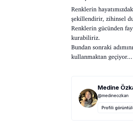
Renklerin hayatımızdaki
şekillendirir, zihinsel
Renklerin gücünden fayd
kurabiliriz.
Bundan sonraki adımınız
kullanmaktan geçiyor...
Medine Özk
@
medineozkan
Profili görüntü