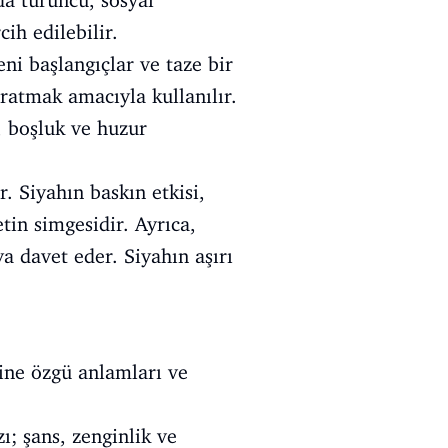
da turuncu, sosyal
ih edilebilir.
Yeni başlangıçlar ve taze bir
aratmak amacıyla kullanılır.
, boşluk ve huzur
r. Siyahın baskın etkisi,
etin simgesidir. Ayrıca,
a davet eder. Siyahın aşırı
ndine özgü anlamları ve
zı; şans, zenginlik ve