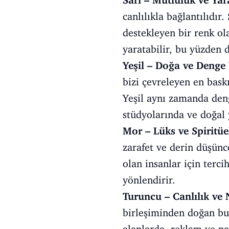
Sarı – Mutluluk ve Yara
canlılıkla bağlantılıdır.
destekleyen bir renk ola
yaratabilir, bu yüzden 
Yeşil – Doğa ve Denge
bizi çevreleyen en baskın
Yeşil aynı zamanda deng
stüdyolarında ve doğal 
Mor – Lüks ve Spiritüe
zarafet ve derin düşünce
olan insanlar için terci
yönlendirir.
Turuncu – Canlılık ve 
birleşiminden doğan bu r