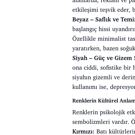
alanlarda, reklam ve pa
etkileşimi teşvik eder, 
Beyaz – Saflık ve Temi
başlangıç hissi uyandır
Özellikle minimalist ta
yaratırken, bazen soğuk 
Siyah – Güç ve Gizem
S
ona ciddi, sofistike bir
siyahın gizemli ve derin
kullanımı ise, depresyo
Renklerin Kültürel Anlam
Renklerin psikolojik etk
sembolizmleri vardır. 
Kırmızı:
Batı kültürlerin