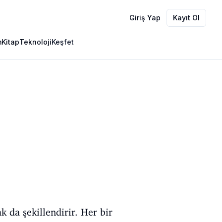
Giriş Yap
Kayıt Ol
m
Kitap
Teknoloji
Keşfet
k da şekillendirir. Her bir