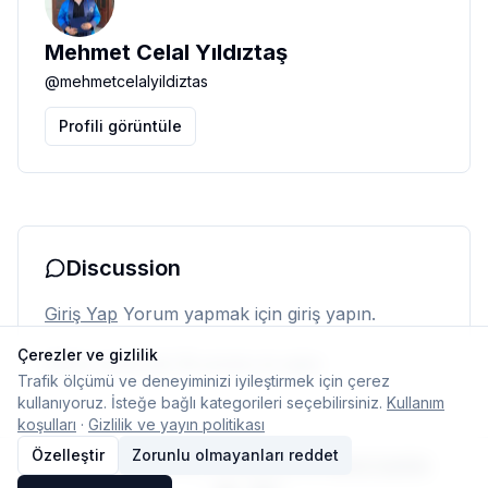
Mehmet Celal Yıldıztaş
@
mehmetcelalyildiztas
Profili görüntüle
Discussion
Giriş Yap
Yorum yapmak için giriş yapın.
Çerezler ve gizlilik
Henüz yorum yok. İlk yorumu siz yapın.
Trafik ölçümü ve deneyiminizi iyileştirmek için çerez
kullanıyoruz. İsteğe bağlı kategorileri seçebilirsiniz.
Kullanım
koşulları
·
Gizlilik ve yayın politikası
Özelleştir
Zorunlu olmayanları reddet
© 2026 Typelish
Ana Sayfa
Ekip
İletişim
Çerez ayarları