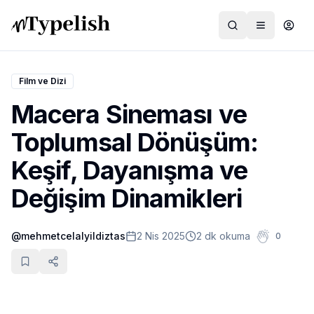
Film ve Dizi
Macera Sineması ve
Dünya
Toplumsal Dönüşüm:
Film ve Dizi
Keşif, Dayanışma ve
Kültür ve Sanat
Değişim Dinamikleri
Sağlık
@
mehmetcelalyildiztas
2 Nis 2025
2 dk okuma
0
Siyaset ve Tarih
Hayvan Hakları
Feminizm