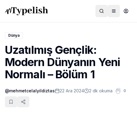
Dünya
Uzatılmış Gençlik:
Dünya
Modern Dünyanın Yeni
Film ve Dizi
Normalı – Bölüm 1
Kültür ve Sanat
@
mehmetcelalyildiztas
22 Ara 2024
2 dk okuma
0
Sağlık
Siyaset ve Tarih
Hayvan Hakları
Feminizm