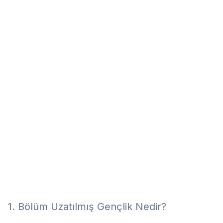
Eğitim
Kitap
Teknoloji
Keşfet
1. Bölüm Uzatılmış Gençlik Nedir?