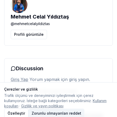
Mehmet Celal Yıldıztaş
@
mehmetcelalyildiztas
Profili görüntüle
Discussion
Giriş Yap
Yorum yapmak için giriş yapın.
Çerezler ve gizlilik
Henüz yorum yok. İlk yorumu siz yapın.
Trafik ölçümü ve deneyiminizi iyileştirmek için çerez
kullanıyoruz. İsteğe bağlı kategorileri seçebilirsiniz.
Kullanım
koşulları
·
Gizlilik ve yayın politikası
Özelleştir
Zorunlu olmayanları reddet
© 2026 Typelish
Ana Sayfa
Ekip
İletişim
Çerez ayarları