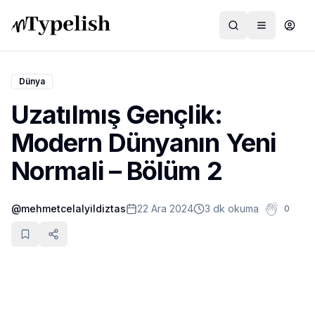
Dünya
Uzatılmış Gençlik:
Dünya
Modern Dünyanın Yeni
Film ve Dizi
Normali – Bölüm 2
Kültür ve Sanat
@
mehmetcelalyildiztas
22 Ara 2024
3 dk okuma
0
Sağlık
Siyaset ve Tarih
Hayvan Hakları
Feminizm