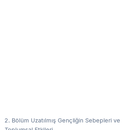
Eğitim
Kitap
Teknoloji
Keşfet
2. Bölüm Uzatılmış Gençliğin Sebepleri ve
Toplumsal Etkileri