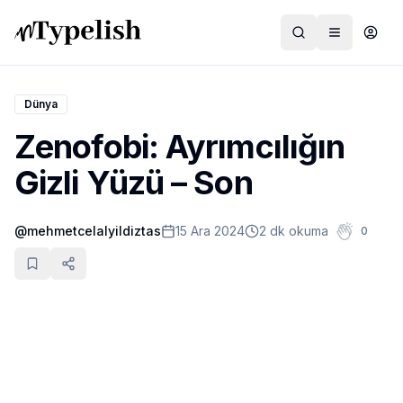
Dünya
Zenofobi: Ayrımcılığın
Dünya
Gizli Yüzü – Son
Film ve Dizi
@
mehmetcelalyildiztas
15 Ara 2024
2 dk okuma
0
Kültür ve Sanat
Sağlık
Siyaset ve Tarih
Hayvan Hakları
Feminizm