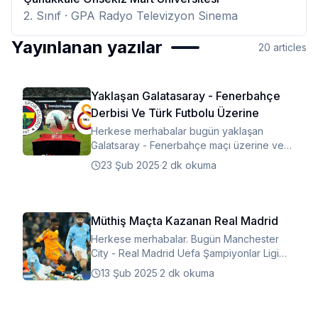
2. Sınıf
· GPA Radyo Televizyon Sinema
Yayınlanan yazılar
20
articles
Yaklaşan Galatasaray - Fenerbahçe
Derbisi Ve Türk Futbolu Üzerine
Herkese merhabalar bugün yaklaşan
Galatsaray - Fenerbahçe maçı üzerine ve
türk futbolundaki olaylar üzerine yazdım
23 Şub 2025
·
2 dk okuma
keyifli okumalar.
Müthiş Maçta Kazanan Real Madrid
Herkese merhabalar. Bugün Manchester
City - Real Madrid Uefa Şampiyonlar Ligi
Play - Off mücadelesi üzerine yazdım
13 Şub 2025
·
2 dk okuma
keyifli okumalar.