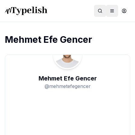
Mehmet Efe Gencer
Dünya
Film ve Dizi
Mehmet Efe Gencer
Kültür ve Sanat
@
mehmetefegencer
Sağlık
Siyaset ve Tarih
Hayvan Hakları
Feminizm