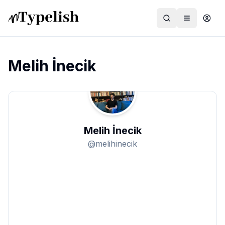
Melih İnecik
Dünya
Film ve Dizi
Melih İnecik
Kültür ve Sanat
@
melihinecik
Sağlık
Siyaset ve Tarih
Hayvan Hakları
Feminizm