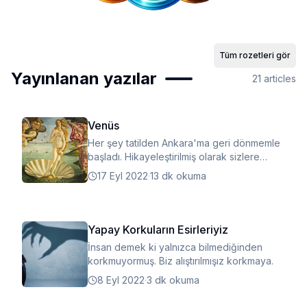
Tüm rozetleri gör
Yayınlanan yazılar
21
articles
Venüs
Her şey tatilden Ankara'ma geri dönmemle
başladı. Hikayeleştirilmiş olarak sizlere
yazımı sunuyorum.
17 Eyl 2022
·
13 dk okuma
Yapay Korkuların Esirleriyiz
İnsan demek ki yalnızca bilmediğinden
korkmuyormuş. Biz alıştırılmışız korkmaya.
8 Eyl 2022
·
3 dk okuma