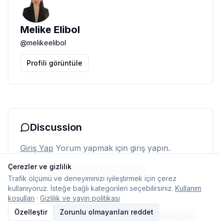
Melike Elibol
@
melikeelibol
Profili görüntüle
Discussion
Giriş Yap
Yorum yapmak için giriş yapın.
Çerezler ve gizlilik
Henüz yorum yok. İlk yorumu siz yapın.
Trafik ölçümü ve deneyiminizi iyileştirmek için çerez
kullanıyoruz. İsteğe bağlı kategorileri seçebilirsiniz.
Kullanım
koşulları
·
Gizlilik ve yayın politikası
Özelleştir
Zorunlu olmayanları reddet
© 2026 Typelish
Ana Sayfa
Ekip
İletişim
Çerez ayarları