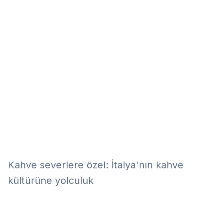
Eğitim
Kitap
Teknoloji
Keşfet
Kahve severlere özel: İtalya'nın kahve
kültürüne yolculuk