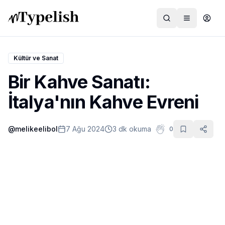
Kültür ve Sanat
Bir Kahve Sanatı:
Dünya
İtalya'nın Kahve Evreni
Film ve Dizi
@
melikeelibol
7 Ağu 2024
3 dk okuma
0
Kültür ve Sanat
Sağlık
Siyaset ve Tarih
Hayvan Hakları
Feminizm