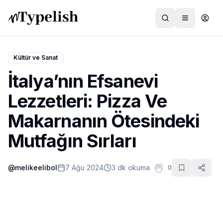
Kültür ve Sanat
İtalya’nın Efsanevi
Dünya
Lezzetleri: Pizza Ve
Film ve Dizi
Makarnanın Ötesindeki
Kültür ve Sanat
Mutfağın Sırları
Sağlık
@
melikeelibol
7 Ağu 2024
3 dk okuma
0
Siyaset ve Tarih
Hayvan Hakları
Feminizm