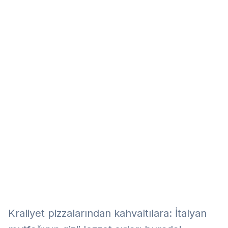
Eğitim
Kitap
Teknoloji
Keşfet
Kraliyet pizzalarından kahvaltılara: İtalyan