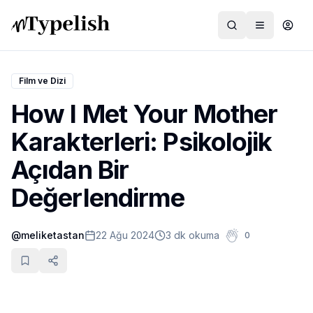
Film ve Dizi
How I Met Your Mother
Dünya
Karakterleri: Psikolojik
Film ve Dizi
Açıdan Bir
Kültür ve Sanat
Değerlendirme
Sağlık
@
meliketastan
22 Ağu 2024
3 dk okuma
0
Siyaset ve Tarih
Hayvan Hakları
Feminizm