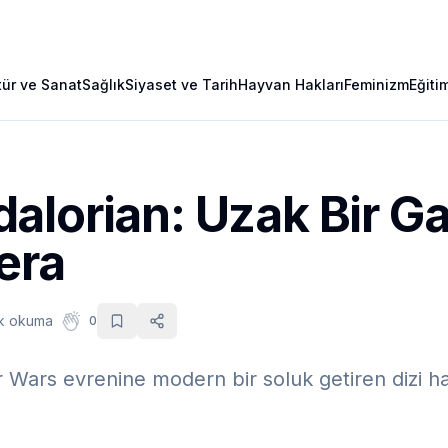
tür ve Sanat
Sağlık
Siyaset ve Tarih
Hayvan Hakları
Feminizm
Eğiti
alorian: Uzak Bir Ga
era
k okuma
0
Wars evrenine modern bir soluk getiren dizi hak