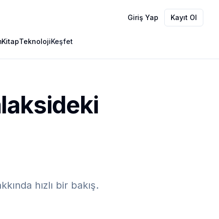
Giriş Yap
Kayıt Ol
m
Kitap
Teknoloji
Keşfet
laksideki
kında hızlı bir bakış.