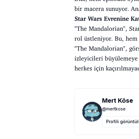
bir macera sunuyor. Ana 
Star Wars Evrenine Kat
"The Mandalorian", Star
rol üstleniyor. Bu, hem
"The Mandalorian", görse
izleyicileri büyülemeye
herkes için kaçırılmaya
Mert Köse
@
mertkose
Profili görüntü