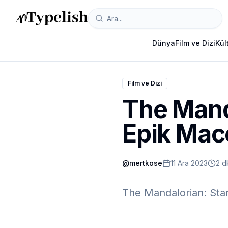
Dünya
Film ve Dizi
Kül
Film ve Dizi
The Mand
Epik Mac
@
mertkose
11 Ara 2023
2 d
The Mandalorian: Star 