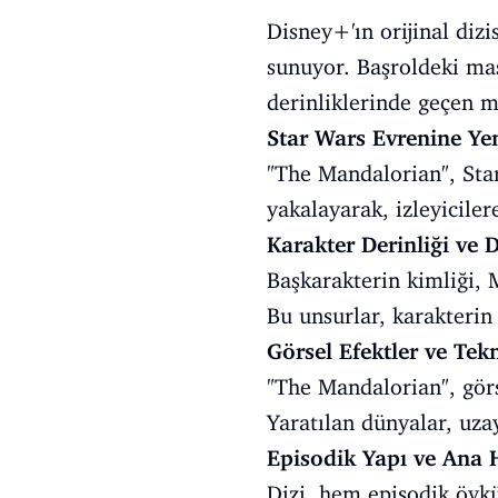
Disney+'ın orijinal diz
sunuyor. Başroldeki mas
derinliklerinde geçen m
Star Wars Evrenine Ye
"The Mandalorian", Star
yakalayarak, izleyiciler
Karakter Derinliği ve D
Başkarakterin kimliği, 
Bu unsurlar, karakterin 
Görsel Efektler ve Tek
"The Mandalorian", görs
Yaratılan dünyalar, uzay
Episodik Yapı ve Ana H
Dizi, hem episodik öykü