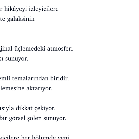
 hikâyeyi izleyicilere
te galaksinin
ijinal üçlemedeki atmosferi
sı sunuyor.
emli temalarından biridir.
nlemesine aktarıyor.
sıyla dikkat çekiyor.
 bir görsel şölen sunuyor.
yicilere her bölümde yeni