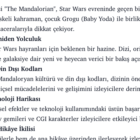
isi "The Mandalorian", Star Wars evreninde geçen bir
keli kahraman, çocuk Grogu (Baby Yoda) ile birlik
aceralarıyla dikkat çekiyor.
niden Yolculuk
 Wars hayranları için beklenen bir hazine. Dizi, or
e galaksiye dair yeni ve heyecan verici bir bakış açı
in Dışı Kodları
Mandaloryan kültürü ve din dışı kodları, dizinin ön
içsel mücadelelerini ve gelişimini izleyicilere deri
noloji Harikası
el efektler ve teknoloji kullanımındaki üstün başarı
 gemileri ve CGI karakterler izleyicilere etkileyici
ikâye İkilisi
lerle hem de ana hikâye üzerinden ilerleyerek izle