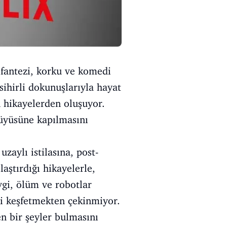
, fantezi, korku ve komedi
sihirli dokunuşlarıyla hayat
n hikayelerden oluşuyor.
büyüsüne kapılmasını
aylı istilasına, post-
aştırdığı hikayelerle,
vgi, ölüm ve robotlar
ni keşfetmekten çekinmiyor.
en bir şeyler bulmasını