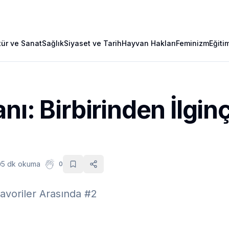
tür ve Sanat
Sağlık
Siyaset ve Tarih
Hayvan Hakları
Feminizm
Eğiti
nı: Birbirinden İlginç
5 dk okuma
0
Favoriler Arasında #2