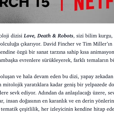
oloji dizisi
Love, Death & Robots
, sizi bilim kurgu
yolculuğa çıkarıyor. David Fincher ve Tim Miller’ın 
 kendine özgü bir sanat tarzına sahip kısa animasyo
ambaşka evrenlere sürükleyerek, farklı temaların 
luşan ve hala devam eden bu dizi, yapay zekadan uz
 mitolojik yaratıklara kadar geniş bir yelpazede dol
elere sevk ediyor. Adından da anlaşılacağı üzere, se
, insan doğasının en karanlık ve en derin yönleri
tematik çeşitlilik, her izleyicinin kendine hitap ed