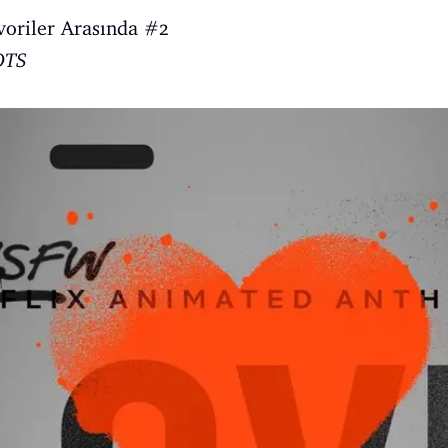
avoriler Arasında #2
OTS