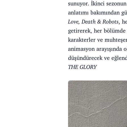
sunuyor. İkinci sezonu
anlatımı bakımından gü
Love, Death & Robots
, h
getirerek, her bölümde 
karakterler ve muhteşem
animasyon arayışında ol
düşündürecek ve eğlendi
THE GLORY