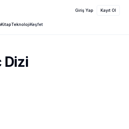
Giriş Yap
Kayıt Ol
m
Kitap
Teknoloji
Keşfet
 Dizi