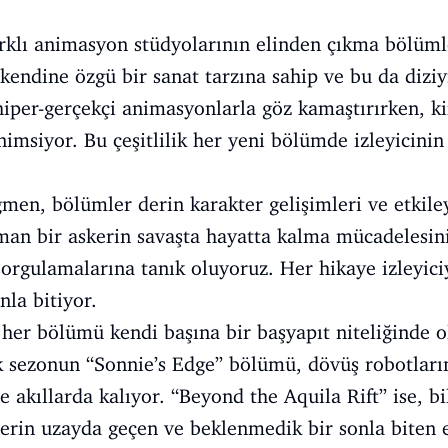
arklı animasyon stüdyolarının elinden çıkma bölüml
kendine özgü bir sanat tarzına sahip ve bu da diziy
hiper-gerçekçi animasyonlarla göz kamaştırırken, ki
nimsiyor. Bu çeşitlilik her yeni bölümde izleyicini
ğmen, bölümler derin karakter gelişimleri ve etkiley
man bir askerin savaşta hayatta kalma mücadelesin
sorgulamalarına tanık oluyoruz. Her hikaye izleyici
nla bitiyor.
 her bölümü kendi başına bir başyapıt niteliğinde 
İlk sezonun “Sonnie’s Edge” bölümü, dövüş robotlar
e akıllarda kalıyor. “Beyond the Aquila Rift” ise, b
rin uzayda geçen ve beklenmedik bir sonla biten et