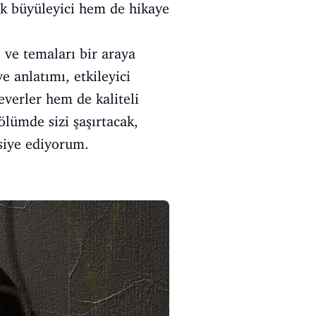
ak büyüleyici hem de hikaye
i ve temaları bir araya
e anlatımı, etkileyici
verler hem de kaliteli
lümde sizi şaşırtacak,
vsiye ediyorum.