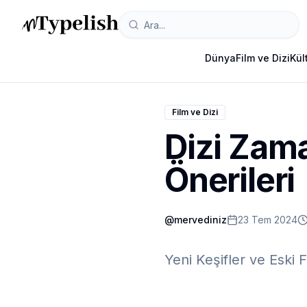
Dünya
Film ve Dizi
Kül
Film ve Dizi
Dizi Zama
Önerileri
@
mervediniz
23 Tem 2024
Yeni Keşifler ve Eski 