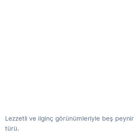
Eğitim
Kitap
Teknoloji
Keşfet
Lezzetli ve ilginç görünümleriyle beş peynir
türü.