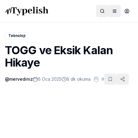
Teknoloji
TOGG ve Eksik Kalan
Dünya
Hikaye
Film ve Dizi
@
mervediniz
6 Oca 2025
8 dk okuma
0
Kültür ve Sanat
Sağlık
Siyaset ve Tarih
Hayvan Hakları
Feminizm