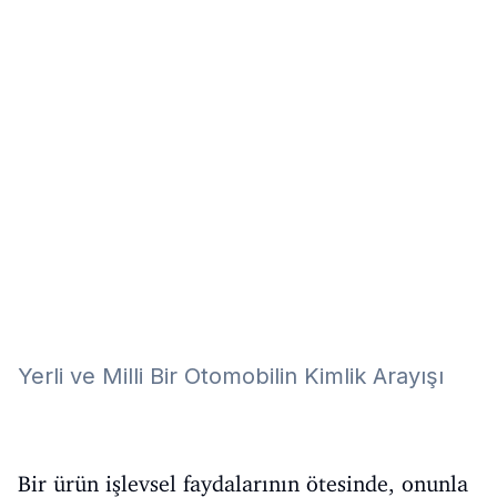
Eğitim
Kitap
Teknoloji
Keşfet
Yerli ve Milli Bir Otomobilin Kimlik Arayışı
Bir ürün işlevsel faydalarının ötesinde, onunla