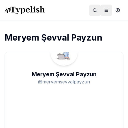
Meryem Şevval Payzun
Dünya
Film ve Dizi
Meryem Şevval Payzun
Kültür ve Sanat
@
meryemsevvalpayzun
Sağlık
Siyaset ve Tarih
Hayvan Hakları
Feminizm