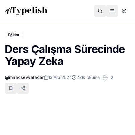
Eğitim
Ders Çalışma Sürecinde
Dünya
Yapay Zeka
Film ve Dizi
@
miracsevvalacar
13 Ara 2024
2 dk okuma
0
Kültür ve Sanat
Sağlık
Siyaset ve Tarih
Hayvan Hakları
Feminizm