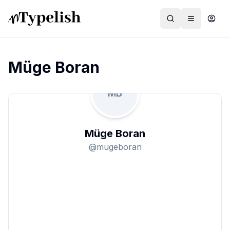
Müge Boran
MB
Dünya
Film ve Dizi
Müge Boran
Kültür ve Sanat
@
mugeboran
Sağlık
Siyaset ve Tarih
Hayvan Hakları
Feminizm