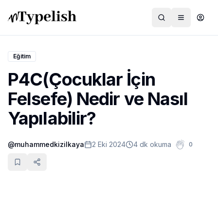
Eğitim
P4C(Çocuklar İçin
Dünya
Felsefe) Nedir ve Nasıl
Film ve Dizi
Yapılabilir?
Kültür ve Sanat
@
muhammedkizilkaya
2 Eki 2024
4 dk okuma
0
Sağlık
Siyaset ve Tarih
Hayvan Hakları
Feminizm