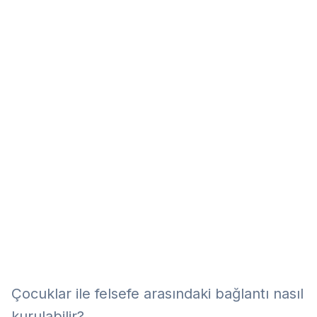
Eğitim
Kitap
Teknoloji
Keşfet
Çocuklar ile felsefe arasındaki bağlantı nasıl
kurulabilir?