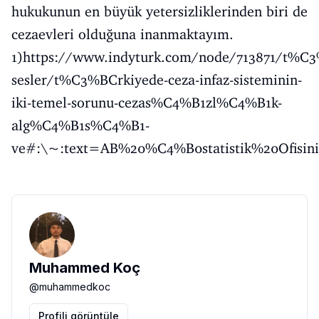
hukukunun en büyük yetersizliklerinden biri de
cezaevleri olduğuna inanmaktayım.
1)
https://www.indyturk.com/node/713871/t%
sesler/t%C3%BCrkiyede-ceza-infaz-sisteminin-
iki-temel-sorunu-cezas%C4%B1zl%C4%B1k-
alg%C4%B1s%C4%B1-
ve#:\~:text=AB%20%C4%B0statistik%20Ofisi
Muhammed Koç
@
muhammedkoc
Profili görüntüle