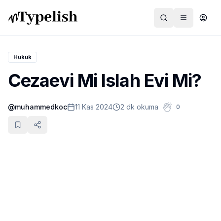
Hukuk
Cezaevi Mi Islah Evi Mi?
Dünya
@
muhammedkoc
11 Kas 2024
2 dk okuma
0
Film ve Dizi
Kültür ve Sanat
Sağlık
Siyaset ve Tarih
Hayvan Hakları
Feminizm