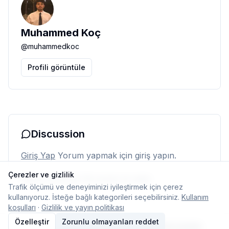
Muhammed Koç
@
muhammedkoc
Profili görüntüle
Discussion
Giriş Yap
Yorum yapmak için giriş yapın.
Çerezler ve gizlilik
Henüz yorum yok. İlk yorumu siz yapın.
Trafik ölçümü ve deneyiminizi iyileştirmek için çerez
kullanıyoruz. İsteğe bağlı kategorileri seçebilirsiniz.
Kullanım
koşulları
·
Gizlilik ve yayın politikası
Özelleştir
Zorunlu olmayanları reddet
© 2026 Typelish
Ana Sayfa
Ekip
İletişim
Çerez ayarları