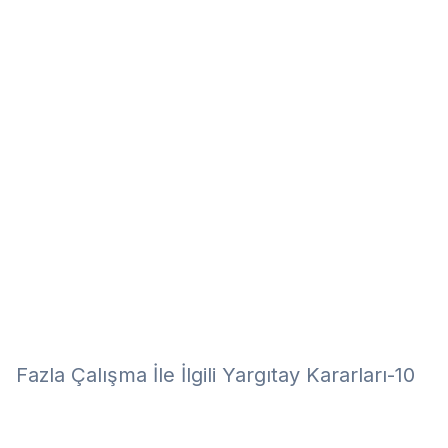
Eğitim
Kitap
Teknoloji
Keşfet
Fazla Çalışma İle İlgili Yargıtay Kararları-10