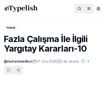
Hukuk
Fazla Çalışma İle İlgili
Dünya
Yargıtay Kararları-10
Film ve Dizi
@
muhammedkoc
27 Oca 2025
2 dk okuma
0
Kültür ve Sanat
Sağlık
Siyaset ve Tarih
Hayvan Hakları
Feminizm