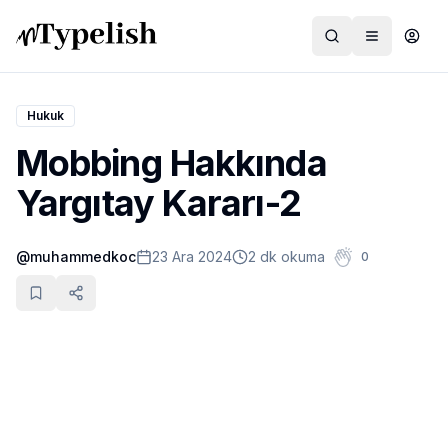
Hukuk
Mobbing Hakkında
Dünya
Yargıtay Kararı-2
Film ve Dizi
@
muhammedkoc
23 Ara 2024
2 dk okuma
0
Kültür ve Sanat
Sağlık
Siyaset ve Tarih
Hayvan Hakları
Feminizm