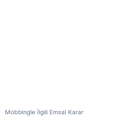
Eğitim
Kitap
Teknoloji
Keşfet
Mobbingle İlgili Emsal Karar