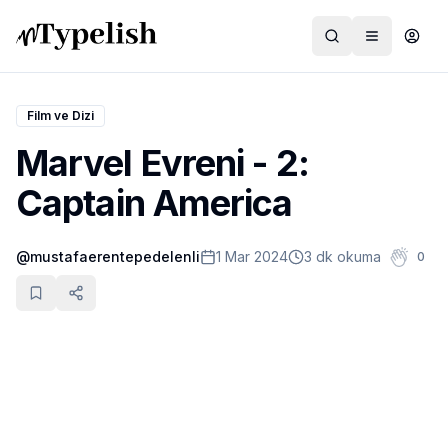
Film ve Dizi
Marvel Evreni - 2:
Dünya
Captain America
Film ve Dizi
@
mustafaerentepedelenli
1 Mar 2024
3 dk okuma
0
Kültür ve Sanat
Sağlık
Siyaset ve Tarih
Hayvan Hakları
Feminizm