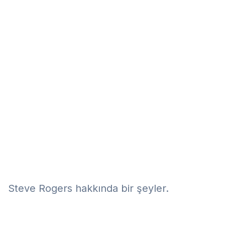
Eğitim
Kitap
Teknoloji
Keşfet
Steve Rogers hakkında bir şeyler.