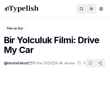
Film ve Dizi
Bir Yolculuk Filmi: Drive
Dünya
My Car
Film ve Dizi
@
mustafakurt
18 Kas 2022
4 dk okuma
0
Kültür ve Sanat
Sağlık
Siyaset ve Tarih
Hayvan Hakları
Feminizm