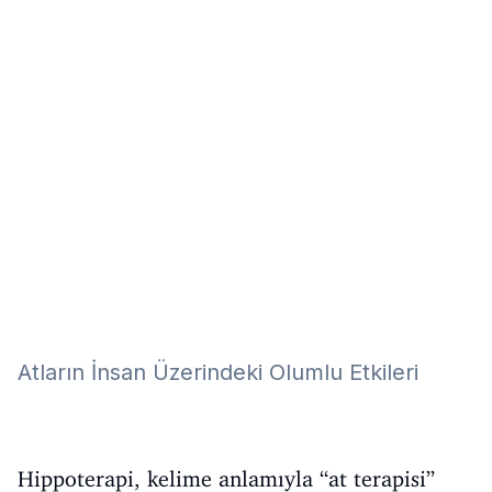
Eğitim
Kitap
Teknoloji
Keşfet
Atların İnsan Üzerindeki Olumlu Etkileri
Hippoterapi, kelime anlamıyla “at terapisi”