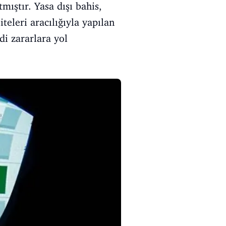
tmıştır. Yasa dışı bahis,
eleri aracılığıyla yapılan
i zararlara yol