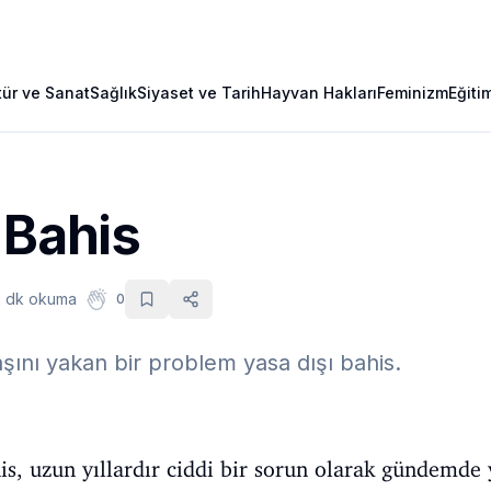
tür ve Sanat
Sağlık
Siyaset ve Tarih
Hayvan Hakları
Feminizm
Eğiti
 Bahis
2 dk okuma
0
şını yakan bir problem yasa dışı bahis.
his, uzun yıllardır ciddi bir sorun olarak gündemde 