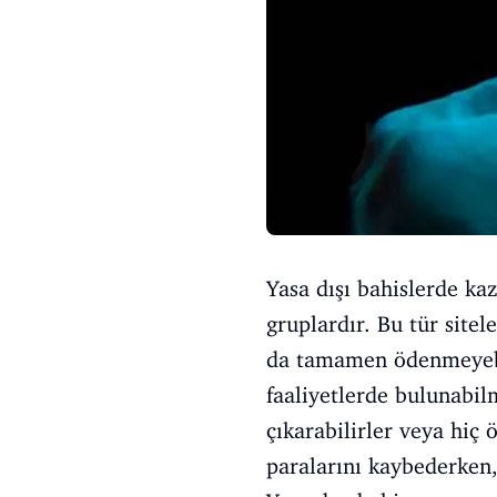
Yasa dışı bahislerde kaz
gruplardır. Bu tür sitel
da tamamen ödenmeyebili
faaliyetlerde bulunabil
çıkarabilirler veya hiç
paralarını kaybederken,