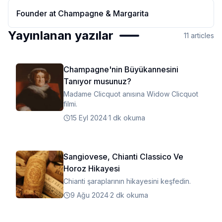
Founder
at
Champagne & Margarita
Yayınlanan yazılar
11
articles
Champagne'nin Büyükannesini
Tanıyor musunuz?
Madame Clicquot anısına Widow Clicquot
filmi.
15 Eyl 2024
·
1 dk okuma
Sangiovese, Chianti Classico Ve
Horoz Hikayesi
Chianti şaraplarının hikayesini keşfedin.
9 Ağu 2024
·
2 dk okuma