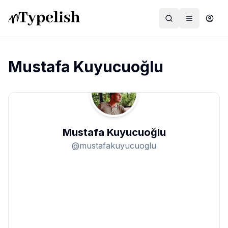
Mustafa Kuyucuoğlu
Dünya
Film ve Dizi
Mustafa Kuyucuoğlu
Kültür ve Sanat
@
mustafakuyucuoglu
Sağlık
Siyaset ve Tarih
Hayvan Hakları
Feminizm