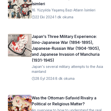
İsimleri
16. Yüzyılda Yaşamış Bazı Atların İsimleri
22 Eki 2024
·
1 dk okuma
Japan's Three Military Experience:
Sino-Japanese War (1894-1895),
Japanese-Russian War (1904-1905),
and Japanese Invasion of Manchuria
(1931-1945)
Japan's several military attempts to the Asia
mainland
28 Eyl 2024
·
8 dk okuma
Was the Ottoman-Safavid Rivalry a
Political or Religious Matter?
An overview to how to understand the real