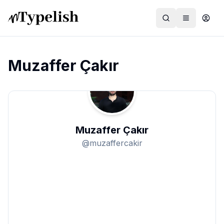
Muzaffer Çakır
Dünya
Film ve Dizi
Muzaffer Çakır
Kültür ve Sanat
@
muzaffercakir
Sağlık
Siyaset ve Tarih
Hayvan Hakları
Feminizm