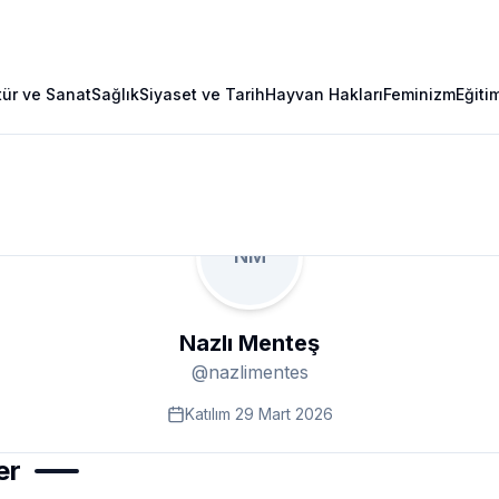
tür ve Sanat
Sağlık
Siyaset ve Tarih
Hayvan Hakları
Feminizm
Eğiti
NM
Nazlı Menteş
@
nazlimentes
Katılım
29 Mart 2026
er