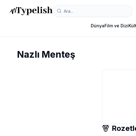
Dünya
Film ve Dizi
Kül
Nazlı Menteş
Rozetl