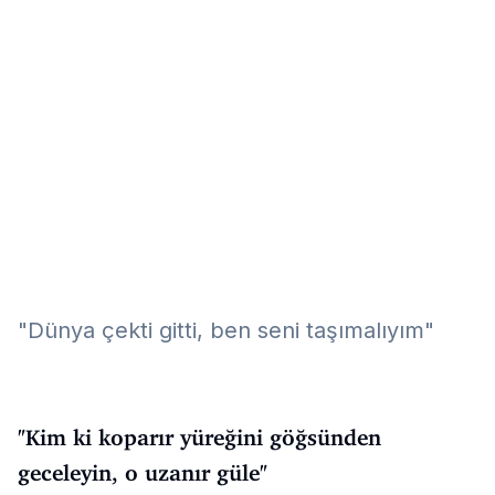
Eğitim
Kitap
Teknoloji
Keşfet
"Dünya çekti gitti, ben seni taşımalıyım"
"Kim ki koparır yüreğini göğsünden
geceleyin, o uzanır güle"