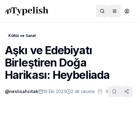
Kültür ve Sanat
Aşkı ve Edebiyatı
Dünya
Birleştiren Doğa
Film ve Dizi
Harikası: Heybeliada
Kültür ve Sanat
@
neslisahcitak
19 Eki 2023
2 dk okuma
0
Sağlık
Siyaset ve Tarih
Hayvan Hakları
Feminizm