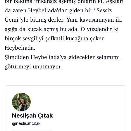
bir bakıma imkânsız aşkmış onların ki. Aşkları
da zaten Heybeliada’dan giden bir “Sessiz
Gemi”yle bitmiş derler. Yani kavuşamayan iki
aşığa da kucak açmış bu ada. O yüzdendir ki
birçok sevgiliyi şefkatli kucağına çeker
Heybeliada.
Şimdiden Heybeliada’ya gidecekler selamımı
götürmeyi unutmayın.
Neslişah Çıtak
@
neslisahcitak