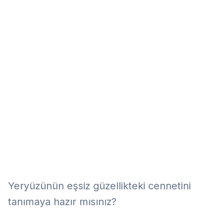
Eğitim
Kitap
Teknoloji
Keşfet
Yeryüzünün eşsiz güzellikteki cennetini
tanımaya hazır mısınız?