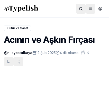
Kültür ve Sanat
Acının ve Aşkın Fırçası
Dünya
@
nilaycatalkaya
12 Şub 2025
4 dk okuma
0
Film ve Dizi
Kültür ve Sanat
Sağlık
Siyaset ve Tarih
Hayvan Hakları
Feminizm