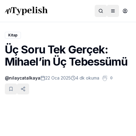
Kitap
Üç Soru Tek Gerçek:
Dünya
Mihael’in Üç Tebessümü
Film ve Dizi
@
nilaycatalkaya
22 Oca 2025
4 dk okuma
0
Kültür ve Sanat
Sağlık
Siyaset ve Tarih
Hayvan Hakları
Feminizm