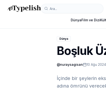
Dünya
Film ve Dizi
Kül
Dünya
Boşluk Ü
@
nuraysagisan
10 Ağu 2024
İçinde bir şeylerin e
adına ömrünü verecek