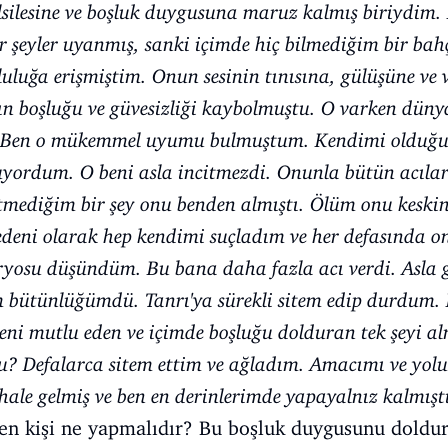
silesine ve boşluk duygusuna maruz kalmış biriydim. 
 şeyler uyanmış, sanki içimde hiç bilmediğim bir bahç
luluğa erişmiştim. Onun sesinin tınısına, gülüşüne ve
 boşluğu ve güvesizliği kaybolmuştu. O varken dünya 
i. Ben o mükemmel uyumu bulmuştum. Kendimi olduğum
yordum. O beni asla incitmezdi. Onunla bütün acıla
tmediğim bir şey onu benden almıştı. Ölüm onu keskin
deni olarak hep kendimi suçladım ve her defasında o
ryosu düşündüm. Bu bana daha fazla acı verdi. Asla
bütünlüğümdü. Tanrı'ya sürekli sitem edip durdum. B
 beni mutlu eden ve içimde boşluğu dolduran tek şeyi
mu? Defalarca sitem ettim ve ağladım. Amacımı ve yo
 hale gelmiş ve ben en derinlerimde yapayalnız kalmışt
en kişi ne yapmalıdır? Bu boşluk duygusunu doldu