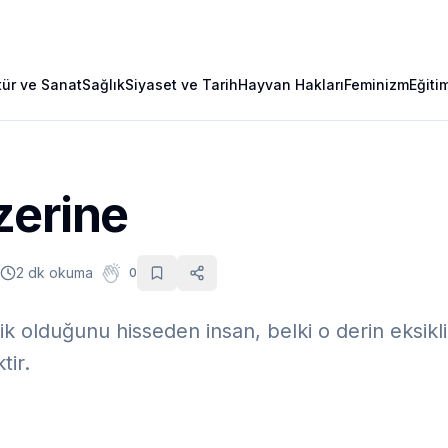
tür ve Sanat
Sağlık
Siyaset ve Tarih
Hayvan Hakları
Feminizm
Eğiti
zerine
2 dk okuma
0
ksik olduğunu hisseden insan, belki o derin eks
tir.