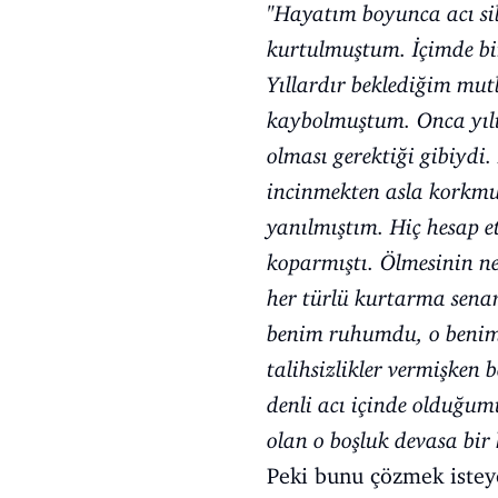
"Hayatım boyunca acı sil
kurtulmuştum. İçimde bir
Yıllardır beklediğim mut
kaybolmuştum. Onca yılın
olması gerektiği gibiyd
incinmekten asla korkmu
yanılmıştım. Hiç hesap e
koparmıştı. Ölmesinin ne
her türlü kurtarma sena
benim ruhumdu, o benim 
talihsizlikler vermişken
denli acı içinde olduğu
olan o boşluk devasa bir
Peki bunu çözmek istey