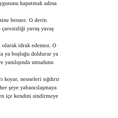
 duygusunu kapatmak adına
sine benzer. O derin
 çaresizliği yavaş yavaş
m olarak idrak edemez. O
da ya boşluğu doldurur ya
ve yanılışında umudunu
ı koyar, nesneleri sığdırır
a her şeye yabancılaşmaya
en içe kendini sindirmeye