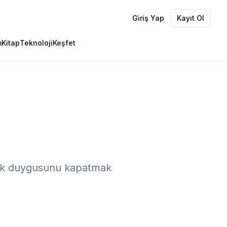
Giriş Yap
Kayıt Ol
m
Kitap
Teknoloji
Keşfet
iklik duygusunu kapatmak