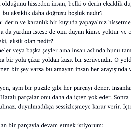
ik olduğunu hisseden insan, belki o derin eksiklik
 bu eksiklik daha doğrusu boşluk nedir?
ni derin ve karanlık bir kuyuda yapayalnız hissetme
lsa da yardım istese de onu duyan kimse yoktur ve o
ki, eksik olan nedir?
sneler veya başka şeyler ama insan aslında bunu ta
 bir yola çıkar yoldan kasıt bir serüvendir. O yol
nen bir şey varsa bulamayan insan her arayışında 
n, aynı bir puzzle gibi her parçayı dener. İnsanlar
. Hatalı parçalar onu daha da içten yok eder. Sonr
yulmaz, duyulmadıkça sessizleşmeye karar verir. İçt
an bir parçayla devam etmek istiyorum: