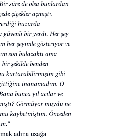
Bir süre de olsa bunlardan
ede çiçekler açmıştı.
 verdiği huzurda
güvenli bir yerdi. Her şey
 her şeyimle gösteriyor ve
rım son bulacaktı ama
 bir şekilde benden
nu kurtarabilirmişim gibi
 gittiğine inanamadım. O
ana bunca yıl acılar ve
 almıştı? Görmüyor muydu ne
lumu kaybetmiştim. Önceden
ım."
rmak adına uzağa