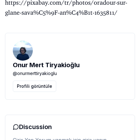
https://pixabay.com/tr/photos/oradour-sur-
glane-sava%C5%9F-an%C4%B1t-1635811/
Onur Mert Tiryakioğlu
@
onurmerttiryakioglu
Profili görüntüle
Discussion