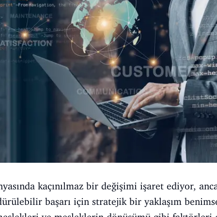
ünyasında kaçınılmaz bir değişimi işaret ediyor, anc
ürülebilir başarı için stratejik bir yaklaşım benims
eslekleri ve mesleklerin dönüşümü gibi faktörleri d