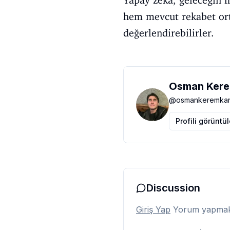
hem mevcut rekabet orta
değerlendirebilirler.
Osman Kere
@
osmankeremkan
Profili görüntü
Discussion
Giriş Yap
Yorum yapmak i