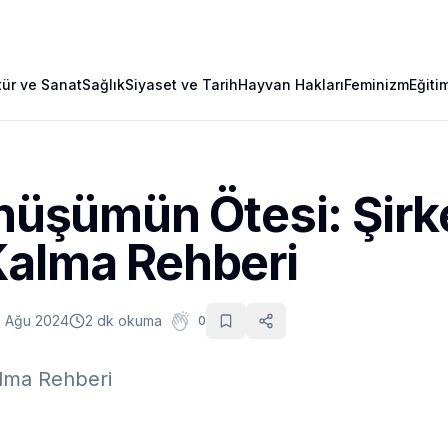
tür ve Sanat
Sağlık
Siyaset ve Tarih
Hayvan Hakları
Feminizm
Eğiti
önüşümün Ötesi: Şirk
Kalma Rehberi
3 Ağu 2024
2 dk okuma
0
alma Rehberi