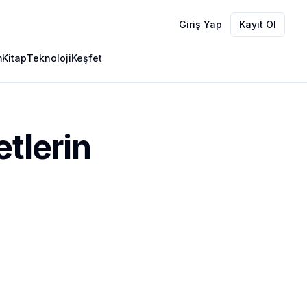
Giriş Yap
Kayıt Ol
m
Kitap
Teknoloji
Keşfet
etlerin