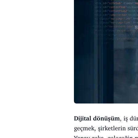
Dijital dönüşüm
, iş d
geçmek, şirketlerin sürd
Yapay zeka, geleceğin m