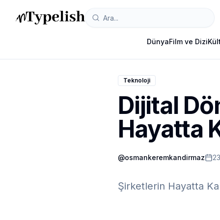
Dünya
Film ve Dizi
Kül
Teknoloji
Dijital D
Hayatta 
@
osmankeremkandirmaz
2
Şirketlerin Hayatta K