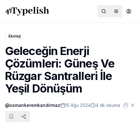
Ekoloji
Geleceğin Enerji
Dünya
Çözümleri: Güneş Ve
Film ve Dizi
Rüzgar Santralleri İle
Kültür ve Sanat
Yeşil Dönüşüm
Sağlık
@
osmankeremkandirmaz
15 Ağu 2024
4 dk okuma
0
Siyaset ve Tarih
Hayvan Hakları
Feminizm