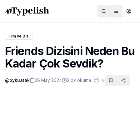
Film ve Dizi
Friends Dizisini Neden Bu
Dünya
Kadar Çok Sevdik?
Film ve Dizi
@
oykuatak
26 May 2024
2 dk okuma
0
Kültür ve Sanat
Sağlık
Siyaset ve Tarih
Hayvan Hakları
Feminizm