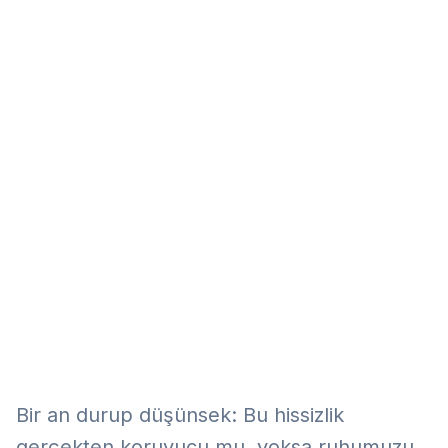
Eğitim
Kitap
Teknoloji
Keşfet
Bir an durup düşünsek: Bu hissizlik
gerçekten koruyucu mu, yoksa ruhumuzu