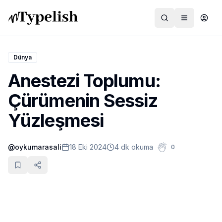
Dünya
Anestezi Toplumu:
Dünya
Çürümenin Sessiz
Film ve Dizi
Yüzleşmesi
Kültür ve Sanat
@
oykumarasali
18 Eki 2024
4 dk okuma
0
Sağlık
Siyaset ve Tarih
Hayvan Hakları
Feminizm