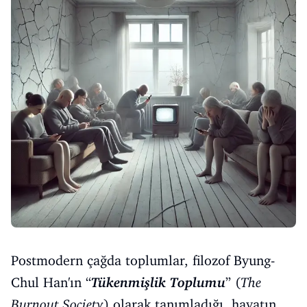
Postmodern çağda toplumlar, filozof Byung-
Chul Han'ın “
Tükenmişlik Toplumu
” (
The
Burnout Society
) olarak tanımladığı, hayatın