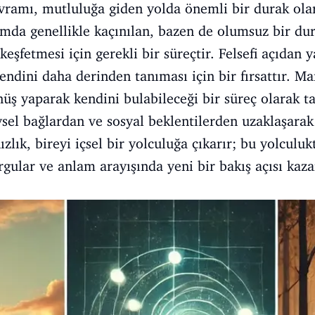
vramı, mutluluğa giden yolda önemli bir durak ola
mda genellikle kaçınılan, bazen de olumsuz bir du
keşfetmesi için gerekli bir süreçtir. Felsefi açıdan y
kendini daha derinden tanıması için bir fırsattır. Ma
üş yaparak kendini bulabileceği bir süreç olarak t
ysel bağlardan ve sosyal beklentilerden uzaklaşara
nızlık, bireyi içsel bir yolculuğa çıkarır; bu yolculu
rgular ve anlam arayışında yeni bir bakış açısı kaza