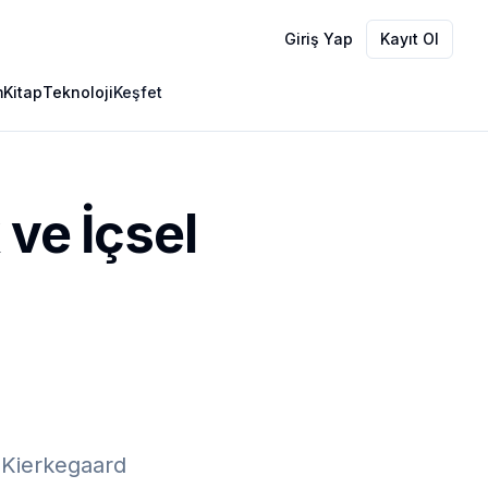
Giriş Yap
Kayıt Ol
m
Kitap
Teknoloji
Keşfet
 ve İçsel
n Kierkegaard