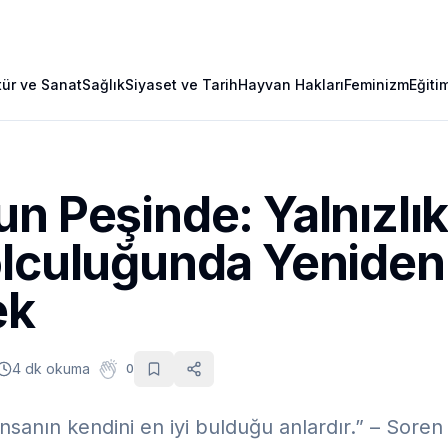
tür ve Sanat
Sağlık
Siyaset ve Tarih
Hayvan Hakları
Feminizm
Eğiti
n Peşinde: Yalnızlık
olculuğunda Yeniden
ek
4 dk okuma
0
, insanın kendini en iyi bulduğu anlardır.” – Sore