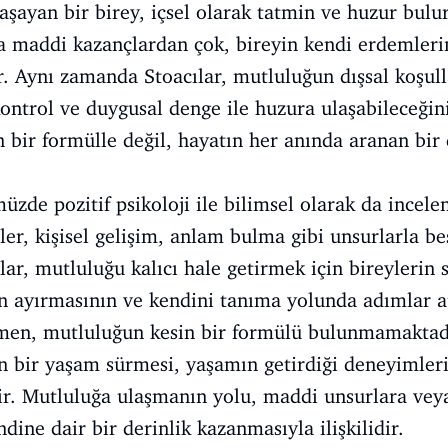
aşayan bir birey, içsel olarak tatmin ve huzur bulu
a maddi kazançlardan çok, bireyin kendi erdemlerin
r. Aynı zamanda Stoacılar, mutluluğun dışsal koşul
ontrol ve duygusal denge ile huzura ulaşabileceğini
n bir formülle değil, hayatın her anında aranan b
zde pozitif psikoloji ile bilimsel olarak da incele
ler, kişisel gelişim, anlam bulma gibi unsurlarla be
r, mutluluğu kalıcı hale getirmek için bireylerin sa
n ayırmasının ve kendini tanıma yolunda adımlar a
en, mutluluğun kesin bir formülü bulunmamaktadı
an bir yaşam sürmesi, yaşamın getirdiği deneyimleri
r. Mutluluğa ulaşmanın yolu, maddi unsurlara veya
ndine dair bir derinlik kazanmasıyla ilişkilidir.