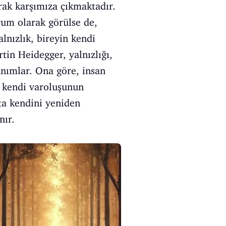
rak karşımıza çıkmaktadır.
rum olarak görülse de,
alnızlık, bireyin kendi
rtin Heidegger, yalnızlığı,
anımlar. Ona göre, insan
k kendi varoluşunun
kta kendini yeniden
nır.