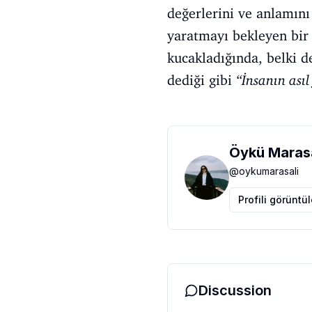
değerlerini ve anlamını
yaratmayı bekleyen bir k
kucakladığında, belki d
dediği gibi
“İnsanın asıl
Öykü Marasa
@
oykumarasali
Profili görüntü
Discussion