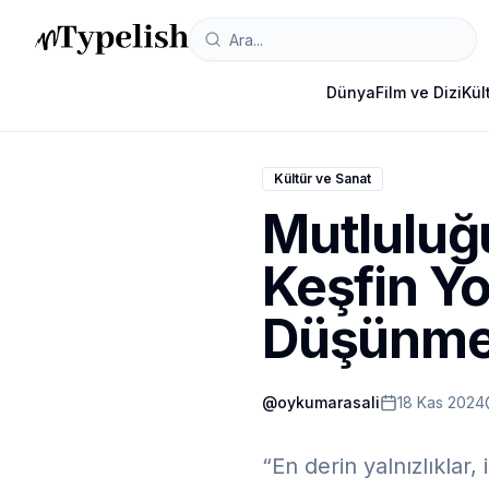
Dünya
Film ve Dizi
Kül
Kültür ve Sanat
Mutluluğu
Keşfin Y
Düşünm
@
oykumarasali
18 Kas 2024
“En derin yalnızlıklar