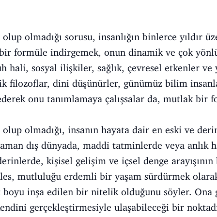
olup olmadığı sorusu, insanlığın binlerce yıldır 
bir formüle indirgemek, onun dinamik ve çok yönlü
 hali, sosyal ilişkiler, sağlık, çevresel etkenler ve 
ik filozoflar, dini düşünürler, günümüz bilim insan
z ederek onu tanımlamaya çalışsalar da, mutlak bir f
olup olmadığı, insanın hayata dair en eski ve derin
zaman dış dünyada, maddi tatminlerde veya anlık h
erinlerde, kişisel gelişim ve içsel denge arayışının
eles, mutluluğu erdemli bir yaşam sürdürmek olara
at boyu inşa edilen bir nitelik olduğunu söyler. Ona
kendini gerçekleştirmesiyle ulaşabileceği bir noktadı