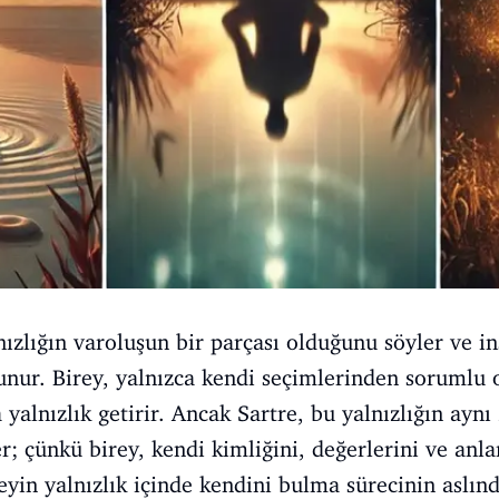
nızlığın varoluşun bir parçası olduğunu söyler ve i
unur. Birey, yalnızca kendi seçimlerinden sorumlu
 yalnızlık getirir. Ancak Sartre, bu yalnızlığın ay
; çünkü birey, kendi kimliğini, değerlerini ve anlam
eyin yalnızlık içinde kendini bulma sürecinin aslın