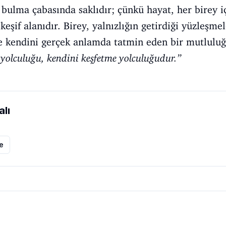
 bulma çabasında saklıdır; çünkü hayat, her birey i
eşif alanıdır. Birey, yalnızlığın getirdiği yüzleşme
e kendini gerçek anlamda tatmin eden bir mutluluğa
 yolculuğu, kendini keşfetme yolculuğudur.”
lı
le