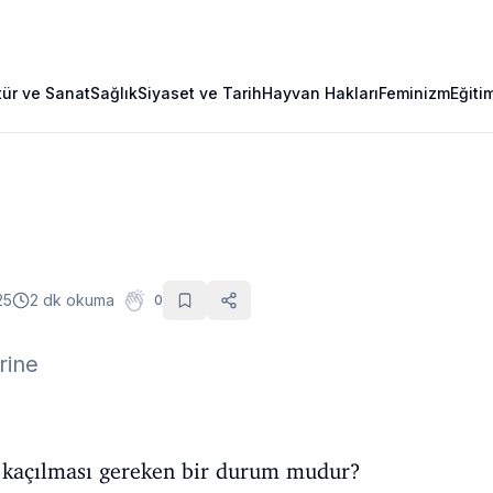
tür ve Sanat
Sağlık
Siyaset ve Tarih
Hayvan Hakları
Feminizm
Eğiti
25
2 dk okuma
0
erine
e kaçılması gereken bir durum mudur?