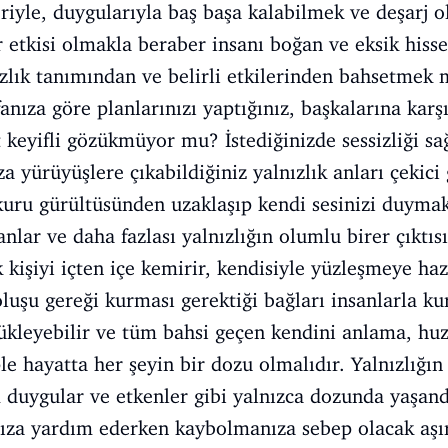
riyle, duygularıyla baş başa kalabilmek ve deşarj ol
r etkisi olmakla beraber insanı boğan ve eksik hisse
ızlık tanımından ve belirli etkilerinden bahsetmek
anıza göre planlarınızı yaptığınız, başkalarına karş
 keyifli gözükmüyor mu? İstediğinizde sessizliği sa
ıza yürüyüşlere çıkabildiğiniz yalnızlık anları çeki
kuru gürültüsünden uzaklaşıp kendi sesinizi duyma
lar ve daha fazlası yalnızlığın olumlu birer çıktısı
k kişiyi içten içe kemirir, kendisiyle yüzleşmeye ha
oluşu gereği kurması gerektiği bağları insanlarla k
ürükleyebilir ve tüm bahsi geçen kendini anlama, h
ple hayatta her şeyin bir dozu olmalıdır. Yalnızlığ
m duygular ve etkenler gibi yalnızca dozunda yaşan
nıza yardım ederken kaybolmanıza sebep olacak aşı