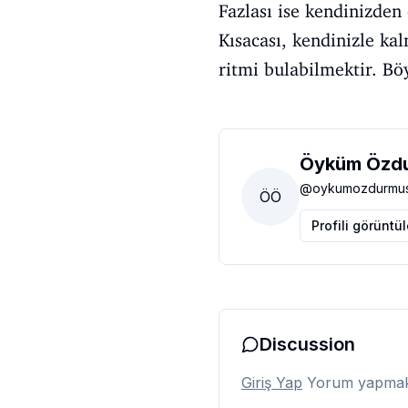
Fazlası ise kendinizden
Kısacası, kendinizle ka
ritmi bulabilmektir. Bö
Öyküm Özd
@
oykumozdurmu
ÖÖ
Profili görüntü
Discussion
Giriş Yap
Yorum yapmak i