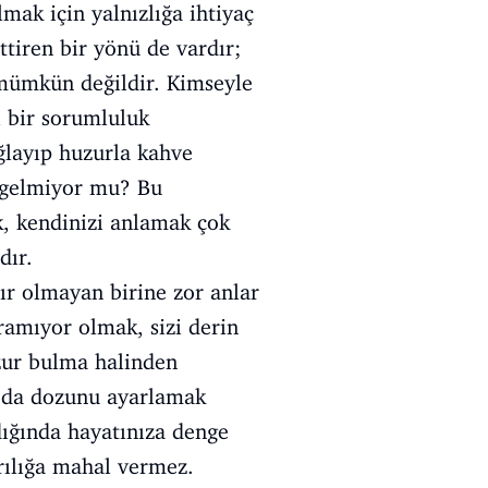
mak için yalnızlığa ihtiyaç
ttiren bir yönü de vardır;
 mümkün değildir. Kimseyle
ı bir sorumluluk
ğlayıp huzurla kahve
ci gelmiyor mu? Bu
k, kendinizi anlamak çok
dır.
zır olmayan birine zor anlar
uramıyor olmak, sizi derin
uzur bulma halinden
ın da dozunu ayarlamak
dığında hayatınıza denge
rılığa mahal vermez.