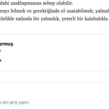
 dahi uzaklaşmanıza sebep olabilir.
lmayı bilmek ve gerektiğinde el uzatabilmek; yalnızl
ylelikle tadında bir yalnızlık, yeterli bir kalabal
urmuş
s
le
çin giriş yapın.