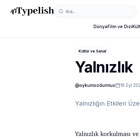
Dünya
Film ve Dizi
Kül
Kültür ve Sanat
Yalnızlık
@
oykumozdurmus
18 Eyl 20
Yalnızlığın Etkileri Üz
Yalnızlık korkulması v