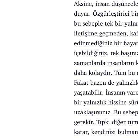
Aksine, insan düşüncele
duyar. Özgürleştirici bi
bu sebeple tek bir yaln
iletişime geçmeden, kaf
edinmediğiniz bir hayat
içebildiğiniz, tek başın
zamanlarda insanların 
daha kolaydır. Tüm bu an
Fakat bazen de yalnızlı
yaşatabilir. İnsanın var
bir yalnızlık hissine s
uzaklaşırsınız. Bu sebe
gerekir. Tıpkı diğer tü
katar, kendinizi bulma