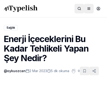
Sağlık
Enerji İçeceklerini Bu
Dünya
Kadar Tehlikeli Yapan
Film ve Dizi
Şey Nedir?
Kültür ve Sanat
@
oykuozcan
2 Mar 2023
5 dk okuma
0
Sağlık
Siyaset ve Tarih
Hayvan Hakları
Feminizm