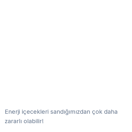
Eğitim
Kitap
Teknoloji
Keşfet
Enerji içecekleri sandığımızdan çok daha
zararlı olabilir!