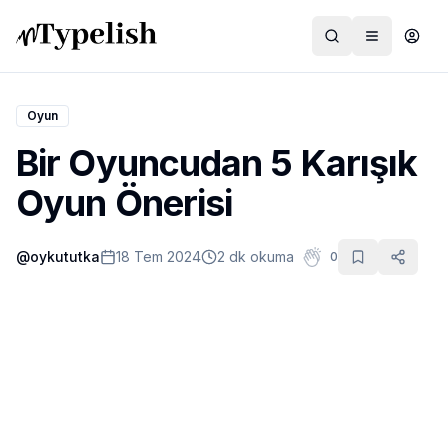
Oyun
Bir Oyuncudan 5 Karışık
Dünya
Oyun Önerisi
Film ve Dizi
@
oykututka
18 Tem 2024
2 dk okuma
0
Kültür ve Sanat
Sağlık
Siyaset ve Tarih
Hayvan Hakları
Feminizm