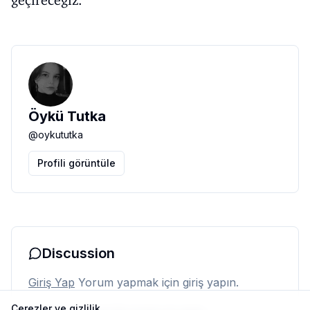
geçireceğiz.
Öykü Tutka
@
oykututka
Profili görüntüle
Discussion
Giriş Yap
Yorum yapmak için giriş yapın.
Çerezler ve gizlilik