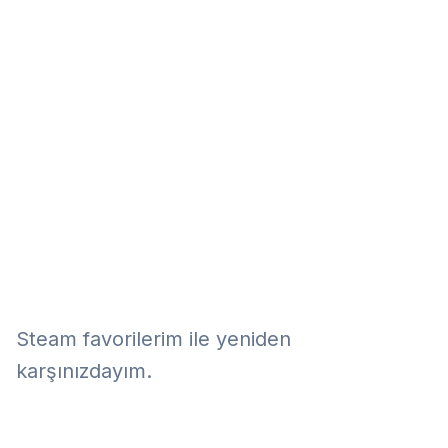
Eğitim
Kitap
Teknoloji
Keşfet
Steam favorilerim ile yeniden
karşınızdayım.