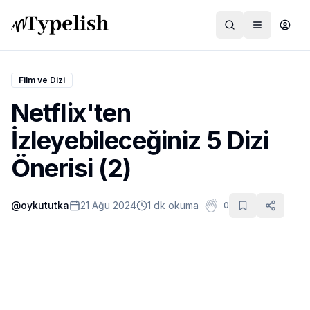
Film ve Dizi
Netflix'ten
Dünya
İzleyebileceğiniz 5 Dizi
Film ve Dizi
Önerisi (2)
Kültür ve Sanat
@
oykututka
21 Ağu 2024
1 dk okuma
0
Sağlık
Siyaset ve Tarih
Hayvan Hakları
Feminizm