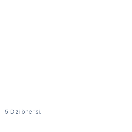
Eğitim
Kitap
Teknoloji
Keşfet
5 Dizi önerisi.