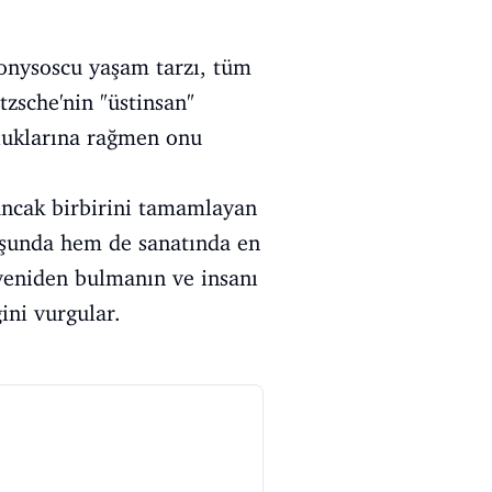
ionysoscu yaşam tarzı, tüm
zsche'nin "üstinsan"
rluklarına rağmen onu
 ancak birbirini tamamlayan
luşunda hem de sanatında en
yeniden bulmanın ve insanı
ini vurgular.