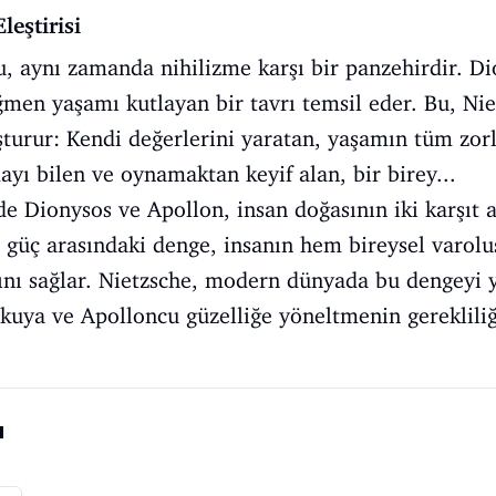
leştirisi
u, aynı zamanda nihilizme karşı bir panzehirdir. D
men yaşamı kutlayan bir tavrı temsil eder. Bu, Niet
uşturur: Kendi değerlerini yaratan, yaşamın tüm zo
ı bilen ve oynamaktan keyif alan, bir birey...
nde Dionysos ve Apollon, insan doğasının iki karşıt
i güç arasındaki denge, insanın hem bireysel varo
ını sağlar. Nietzsche, modern dünyada bu dengeyi 
uya ve Apolloncu güzelliğe yöneltmenin gerekliliğ
ı