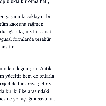
toplulukla bir olma hali,
men yaşamı kucaklayan bir
e, tüm kaosuna rağmen,
 doruğa ulaşmış bir sanat
ygusal formlarda tezahür
ansıtır.
şiminden doğmuştur. Antik
hem yüceltir hem de onlarla
rajedide bir araya gelir ve
da bu iki ilke arasındaki
esine yol açtığını savunur.