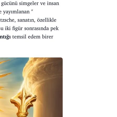
m gücünü simgeler ve insan
'de yayımlanan
"
zsche, sanatın, özellikle
Bu iki figür sonrasında pek
ntığı
temsil edem birer