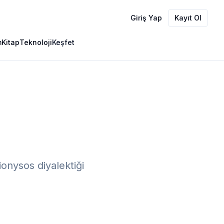
Giriş Yap
Kayıt Ol
m
Kitap
Teknoloji
Keşfet
onysos diyalektiği