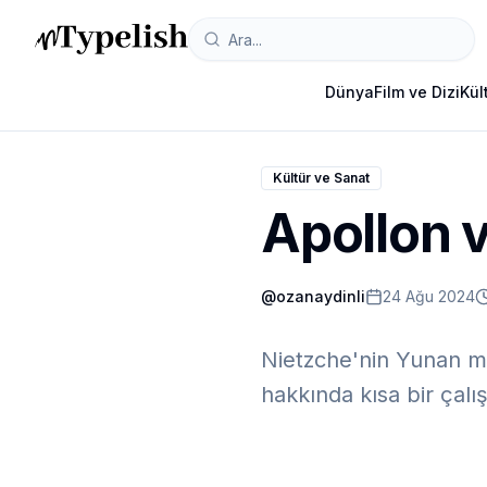
Dünya
Film ve Dizi
Kül
Kültür ve Sanat
Apollon 
@
ozanaydinli
24 Ağu 2024
Nietzche'nin Yunan mit
hakkında kısa bir çal