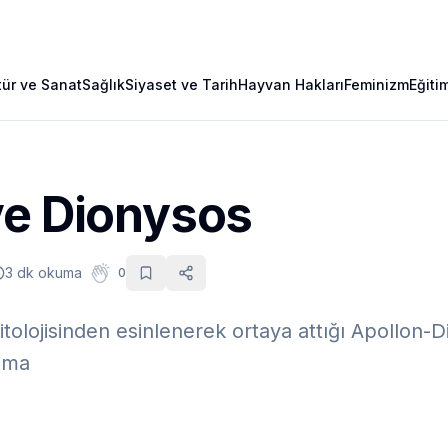
tür ve Sanat
Sağlık
Siyaset ve Tarih
Hayvan Hakları
Feminizm
Eğiti
ve Dionysos
3 dk okuma
0
olojisinden esinlenerek ortaya attığı Apollon-Di
ışma