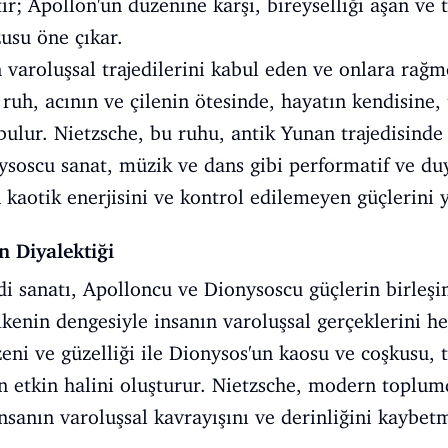
ir; Apollon'un düzenine karşı, bireyselliği aşan ve 
usu öne çıkar.
 varoluşsal trajedilerini kabul eden ve onlara rağ
u ruh, acının ve çilenin ötesinde, hayatın kendisin
bulur. Nietzsche, bu ruhu, antik Yunan trajedisinde
ysoscu sanat, müzik ve dans gibi performatif ve du
kaotik enerjisini ve kontrol edilemeyen güçlerini y
n Diyalektiği
edi sanatı, Apolloncu ve Dionysoscu güçlerin birle
 ilkenin dengesiyle insanın varoluşsal gerçeklerini 
eni ve güzelliği ile Dionysos'un kaosu ve coşkusu, t
en etkin halini oluşturur. Nietzsche, modern toplum
sanın varoluşsal kavrayışını ve derinliğini kaybetm