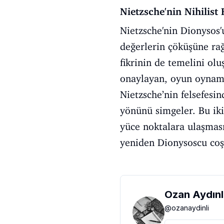
Nietzsche'nin Nihilist E
Nietzsche'nin Dionysos'
değerlerin çöküşüne rağ
fikrinin de temelini ol
onaylayan, oyun oynamay
Nietzsche’nin felsefesi
yönünü simgeler. Bu ik
yüce noktalara ulaşmas
yeniden Dionysoscu coşk
Ozan Aydınl
@
ozanaydinli