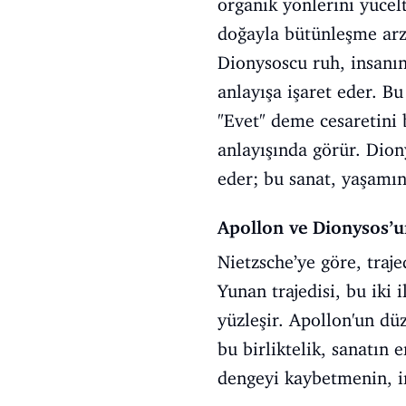
organik yönlerini yücelt
doğayla bütünleşme arz
Dionysoscu ruh, insanın
anlayışa işaret eder. B
"Evet" deme cesaretini 
anlayışında görür. Dion
eder; bu sanat, yaşamın 
Apollon ve Dionysos’u
Nietzsche’ye göre, traj
Yunan trajedisi, bu iki
yüzleşir. Apollon'un düz
bu birliktelik, sanatın 
dengeyi kaybetmenin, in