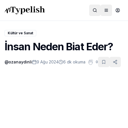
Kültür ve Sanat
İnsan Neden Biat Eder?
Dünya
@
ozanaydinli
9 Ağu 2024
6 dk okuma
0
Film ve Dizi
Kültür ve Sanat
Sağlık
Siyaset ve Tarih
Hayvan Hakları
Feminizm