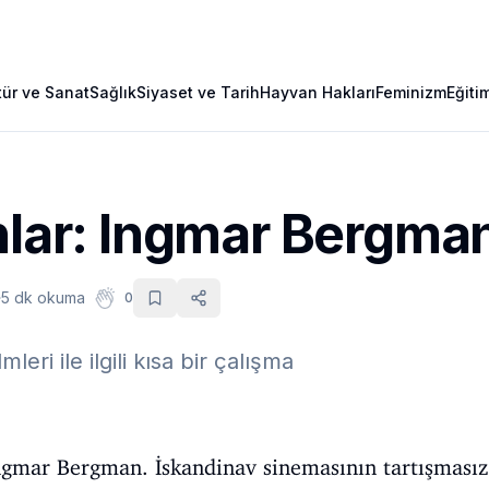
tür ve Sanat
Sağlık
Siyaset ve Tarih
Hayvan Hakları
Feminizm
Eğiti
nlar: Ingmar Bergma
5 dk okuma
0
eri ile ilgili kısa bir çalışma
ngmar Bergman. İskandinav sinemasının tartışmasız