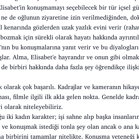
 Elisabet'in konuşmamayı seçebilecek bir tür içsel g
n ne de oğlunun ziyaretine izin verilmediğinden, do
il kenarında gözlerden uzak yazlık evini verir (raha
ği bozmak için sürekli olarak hayatı hakkında ayrıntı
'nın bu konuşmalarına yanıt verir ve bu diyalogları
ar. Alma, Elisabet'e hayrandır ve onun gibi olmak i
i de birbiri hakkında daha fazla şey öğrendikçe ili
k olarak çok başarılı. Kadrajlar ve kameranın hikaye
sı, filmle ilgili ilk akla gelen nokta. Genelde kadr
 olarak niteleyebiliriz.
u iki kadın karakter; işi sahne alıp başka insanları
 ve konuşmak istediği tonla şey olan ancak o ana k
 birbirini tamamlar nitelikte. Konuşma yeteneği ko