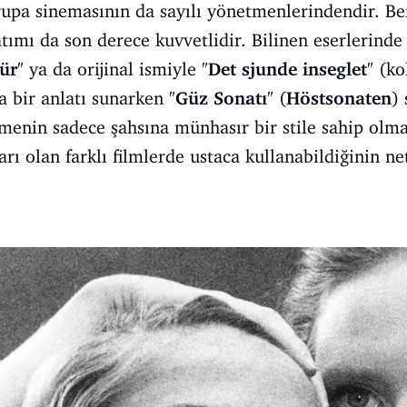
rupa sinemasının da sayılı yönetmenlerindendir. Ben
tımı da son derece kuvvetlidir. Bilinen eserlerinde 
ür
" ya da orijinal ismiyle "
Det sjunde inseglet
" (k
a bir anlatı sunarken "
Güz Sonatı
" (
Höstsonaten
) 
enin sadece şahsına münhasır bir stile sahip olma
arı olan farklı filmlerde ustaca kullanabildiğinin ne