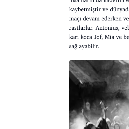
kaybetmiştir ve dünyad
maçı devam ederken ve e
rastlarlar. Antonius, v
karı koca Jof, Mia ve b
sağlayabilir.