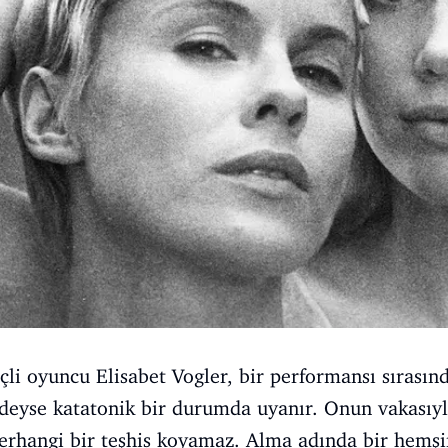
çli oyuncu Elisabet Vogler, bir performansı sırasın
edeyse katatonik bir durumda uyanır. Onun vakasıyl
hangi bir teşhis koyamaz. Alma adında bir hemşire