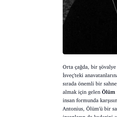
Orta çağda, bir şövalye
İsveç'teki anavatanları
sırada önemli bir sahne
almak için gelen
Ölüm
insan formunda karşısı
Antonius, Ölüm'ü bir sa
insanların da kaderini 