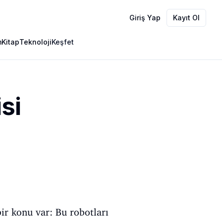
Giriş Yap
Kayıt Ol
m
Kitap
Teknoloji
Keşfet
si
ir konu var: Bu robotları