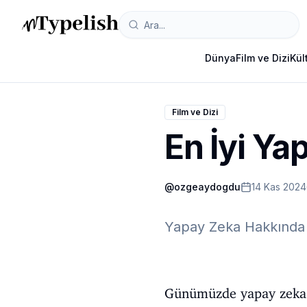
Dünya
Film ve Dizi
Kül
Film ve Dizi
En İyi Ya
@
ozgeaydogdu
14 Kas 2024
Yapay Zeka Hakkında E
Günümüzde yapay zeka ö