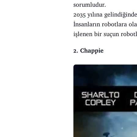
sorumludur.
2035 yılına gelindiğind
İnsanların robotlara ol
işlenen bir suçun robot
2. Chappie