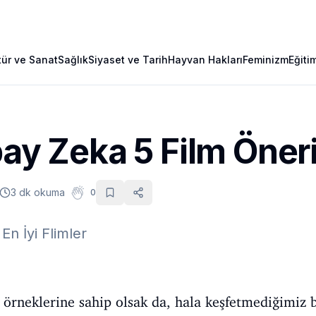
tür ve Sanat
Sağlık
Siyaset ve Tarih
Hayvan Hakları
Feminizm
Eğiti
pay Zeka 5 Film Öneri
3 dk okuma
0
n İyi Flimler
rneklerine sahip olsak da, hala keşfetmediğimiz b