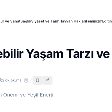
tür ve Sanat
Sağlık
Siyaset ve Tarih
Hayvan Hakları
Feminizm
Eğiti
bilir Yaşam Tarzı ve 
2 dk okuma
0
n Önemi ve Yeşil Enerji