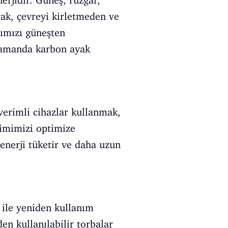
erjidir. Güneş, rüzgar,
arak, çevreyi kirletmeden ve
cımızı güneşten
 zamanda karbon ayak
 verimli cihazlar kullanmak,
timimizi optimize
enerji tüketir ve daha uzun
 ile yeniden kullanım
en kullanılabilir torbalar