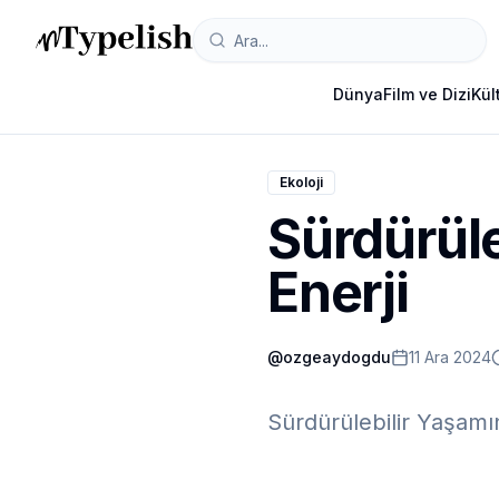
Dünya
Film ve Dizi
Kül
Ekoloji
Sürdürüle
Enerji
@
ozgeaydogdu
11 Ara 2024
Sürdürülebilir Yaşamı