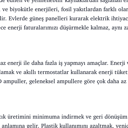
lde edilen ve yenilenebilir kaynaklardan sağlanan en
 ve biyokütle enerjileri, fosil yakıtlardan farklı ol
ir. Evlerde güneş panelleri kurarak elektrik ihtiya
dece enerji faturalarımızı düşürmekle kalmaz, aynı
 az enerji ile daha fazla iş yapmayı amaçlar. Enerji
lamak ve akıllı termostatlar kullanarak enerji tüke
D ampuller, geleneksel ampullere göre çok daha az 
 atık üretimini minimuma indirmek ve geri dönüşüm
 anlamına gelir. Plastik kullanımını azaltmak, yenid